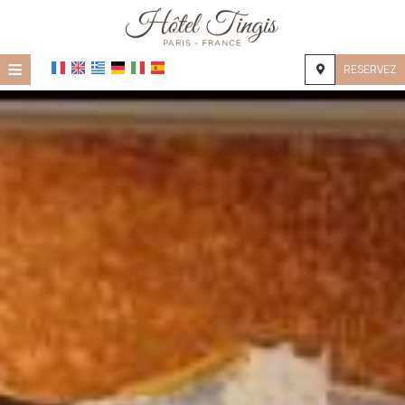
≡
RESERVEZ
ACCUEIL
EMPLACEMENT
HÉBERGEMENT
INSTALLATIONS
GALERIE